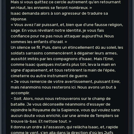
Mais si vous quittez ce cercle autrement qu'en retournant
en Haut, les ennemis se feront nombreux. »
Isaac demanda alors à son agresseur de traduire sa
réponse.
« Vous avez l'air puissant, et, bien que d'une fausse religion,
sage. En vous révélant notre identité, je vous fais
confiance pour ne pas nous attaquer aujourd'hui. Nous
sommes les enfants d'Israël. »
Un silence se fit. Puis, dans un étincellement dû au soleil, les
soldats sarrasins commencèrent à dégainer leurs armes,
aussitôt imités par les compagnons d'Isaac. Mais l'Emir,
comme Isaac quelques instants plus tôt, leva la main en
signe d'apaisement, et tous retirèrent la main de l'épée,
cimeterre ou autre instrument de guerre.
« Je vous remercie de votre avertissement, puissant Emir,
mais néanmoins nous resterons ici. Nous avons un but à
accomplir.
- Soit. Alors, nous nous retrouverons sur le champ de
bataille. Je vous déconseille néanmoins d'essayer de
rejoindre le Royaume de la Sapience, vous qui voulez sans
aucun doute vous enrichir, car une armée de Templiers se
trouve là-bas. Et nettoie tout. »
Il donna un ordre à l'assassin, qui relâcha Isaac, et, rapide
comme le vent, s'en alla dans la direction d'où les Juifs