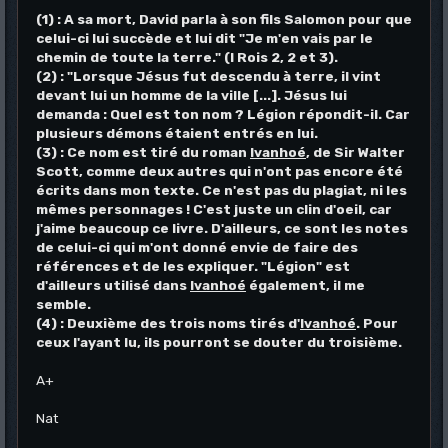
(1) : A sa mort, David parla à son fils Salomon pour que
celui-ci lui succède et lui dit "Je m'en vais par le
chemin de toute la terre." (I Rois 2, 2 et 3).
(2) : "Lorsque Jésus fut descendu à terre, il vint
devant lui un homme de la ville [...]. Jésus lui
demanda : Quel est ton nom ? Légion répondit-il. Car
plusieurs démons étaient entrés en lui.
(3) : Ce nom est tiré du roman
Ivanhoé
, de Sir Walter
Scott, comme deux autres qui n'ont pas encore été
écrits dans mon texte. Ce n'est pas du plagiat, ni les
mêmes personnages ! C'est juste un clin d'oeil, car
j'aime beaucoup ce livre. D'ailleurs, ce sont les notes
de celui-ci qui m'ont donné envie de faire des
références et de les expliquer. "Légion" est
d'ailleurs utilisé dans
Ivanhoé
également, il me
semble.
(4) : Deuxième des trois noms tirés d'
Ivanhoé
. Pour
ceux l'ayant lu, ils pourront se douter du troisième.
A+
Nat