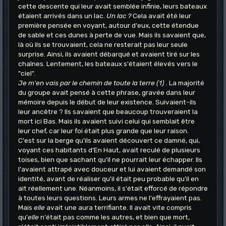
cette descente qui leur avait semblée infinie, leurs bateaux
étaient arrivés dans un lac.
Un lac ?
Cela avait été leur
première pensée en voyant, autour d'eux, cette étendue
de sable et ces dunes à perte de vue. Mais ils savaient que,
là où ils se trouvaient, cela ne resterait pas leur seule
surprise. Ainsi, ils avaient débarqué et avaient tiré sur les
chaînes. Lentement, les bateaux s'étaient élevés vers le
"ciel".
Je m'en vais par le chemin de toute la terre (1) .
La majorité
du groupe avait pensé à cette phrase, gravée dans leur
mémoire depuis le début de leur existence. Suivaient-ils
leur ancêtre ? Ils savaient que beaucoup trouveraient la
mort ici Bas. Mais ils avaient suivi celui qui semblait être
leur chef, car leur foi était plus grande que leur raison.
C'est sur la berge qu'ils avaient découvert ce damné, qui,
voyant ces habitants d'En Haut, avait reculé de plusieurs
toises, bien que sachant qu'il ne pourrait leur échapper. Ils
l'avaient attrapé avec douceur et lui avaient demandé son
identité, avant de réaliser qu'il était peu probable qu'il en
ait réellement une. Néanmoins, il s'était efforcé de répondre
à toutes leurs questions. Leurs armes ne l'effrayaient pas.
Mais
elle
avait une aura terrifiante. Il avait vite compris
qu'
elle
n'était pas comme les autres, et bien que mort,