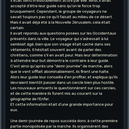
s'était senti irrésistiblement attiré par
elle
. Ainsi, il avait
accepté d'être leur guide sans qu'on le force trop
brusquement. Cependant, le groupe de voyageurs ne
savait toujours pas ce qu'il faisait au milieu de ce désert.
Mais il avait déjà été à la Nouvelle Jérusalem, cela était
certain.
Il avait répondu aux questions posées sur les Occidentaux
présents dans la ville. Le voyageur qui s'adressait à lui
semblait âgé, bien que son visage était caché dans ses
vêtements. Il hésitait souvent avant de parler des
chrétiens, comme s'il en avait peur. Mais leur détermination
à atteindre leur but démontra le contraire à leur guide.
C'est ainsi qu'après une "demi-journée" de marche, alors
que le vent sifflait abominablement, ils firent une halte.
Alors leur guide leur conseilla d'en profiter, et expliqua qu'ils
devraient bientôt passer dans un cercle bien plus hostile.
Les nouveaux arrivants le questionnèrent sur ces cercles,
et de cette manière ils furent mis au courant sur la
géographie de l'Enfer.
Et cette information était d'une grande importance pour
eux.
Une demi-journée de repos succéda donc à cette première
partie monopolisée par la marche. Ils organisèrent des