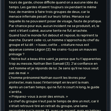
tours de garde, chose difficile quand on a aucune idée du
temps. Les gardes étaient toujours six pendant le même
tour, de manière à faire trois groupes de deux, car la
menace infernale pesait sur leurs têtes. Menace sur
laquelle ils ne pouvaient poser de visage, faute de pratique.
Par chance pour eux, aucun incident ne se produisit, et, le
vent s'étant calmé, aucune tente ne fut arrachée.
Quand tout le monde fut debout et reposé, ils reprirent la
marche. Durant celle-ci, un homme s'approcha du chef du
groupe et lui dit : « Isaac, cette ... créature nous est
apparue comme Légion (2). Ne crains-tu pas un mauvais
présage ?
- Notre but a beau être saint, je pense que tu t'apparentes
trop au messie, Nathan Ben Samaël (3). J'ai confiance en
cet homme et je réponds de lui. Je sens qu'il ne nous veut
pas de mal. »
L'homme prénommé Nathan ouvrit les lèvres pour
protester, mais Isaac l'interrompit en levant la main.
Après un certain temps, qui ne fut ni court ni long, le guide
s'arrêta.
« Préparez-vous à avoir des ennuis. »
Le chef du groupe n'eut pas le temps de dire un mot, car il
s'était retrouvé tiré en retrait du groupe, une lame
recourbée sur la gorge. Et, avec un accent, mais en hébreu,