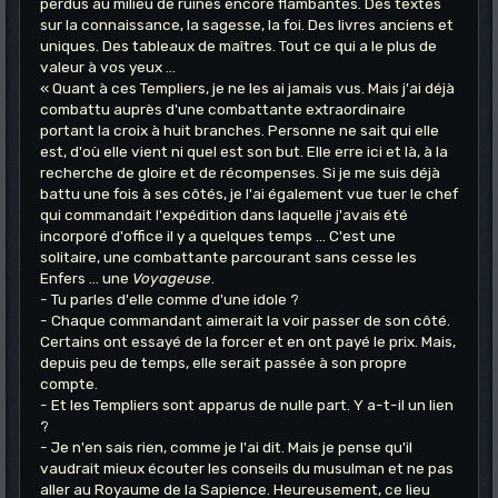
perdus au milieu de ruines encore flambantes. Des textes
sur la connaissance, la sagesse, la foi. Des livres anciens et
uniques. Des tableaux de maîtres. Tout ce qui a le plus de
valeur à vos yeux ...
« Quant à ces Templiers, je ne les ai jamais vus. Mais j'ai déjà
combattu auprès d'une combattante extraordinaire
portant la croix à huit branches. Personne ne sait qui elle
est, d'où elle vient ni quel est son but. Elle erre ici et là, à la
recherche de gloire et de récompenses. Si je me suis déjà
battu une fois à ses côtés, je l'ai également vue tuer le chef
qui commandait l'expédition dans laquelle j'avais été
incorporé d'office il y a quelques temps ... C'est une
solitaire, une combattante parcourant sans cesse les
Enfers ... une
Voyageuse
.
- Tu parles d'elle comme d'une idole ?
- Chaque commandant aimerait la voir passer de son côté.
Certains ont essayé de la forcer et en ont payé le prix. Mais,
depuis peu de temps, elle serait passée à son propre
compte.
- Et les Templiers sont apparus de nulle part. Y a-t-il un lien
?
- Je n'en sais rien, comme je l'ai dit. Mais je pense qu'il
vaudrait mieux écouter les conseils du musulman et ne pas
aller au Royaume de la Sapience. Heureusement, ce lieu