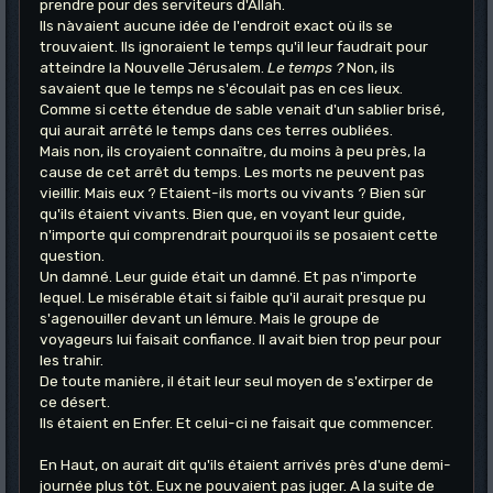
prendre pour des serviteurs d'Allah.
Ils nàvaient aucune idée de l'endroit exact où ils se
trouvaient. Ils ignoraient le temps qu'il leur faudrait pour
atteindre la Nouvelle Jérusalem.
Le temps ?
Non, ils
savaient que le temps ne s'écoulait pas en ces lieux.
Comme si cette étendue de sable venait d'un sablier brisé,
qui aurait arrêté le temps dans ces terres oubliées.
Mais non, ils croyaient connaître, du moins à peu près, la
cause de cet arrêt du temps. Les morts ne peuvent pas
vieillir. Mais eux ? Etaient-ils morts ou vivants ? Bien sûr
qu'ils étaient vivants. Bien que, en voyant leur guide,
n'importe qui comprendrait pourquoi ils se posaient cette
question.
Un damné. Leur guide était un damné. Et pas n'importe
lequel. Le misérable était si faible qu'il aurait presque pu
s'agenouiller devant un lémure. Mais le groupe de
voyageurs lui faisait confiance. Il avait bien trop peur pour
les trahir.
De toute manière, il était leur seul moyen de s'extirper de
ce désert.
Ils étaient en Enfer. Et celui-ci ne faisait que commencer.
En Haut, on aurait dit qu'ils étaient arrivés près d'une demi-
journée plus tôt. Eux ne pouvaient pas juger. A la suite de