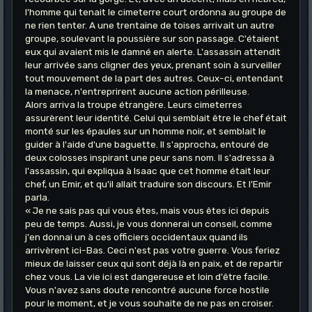
l'homme qui tenait le cimeterre court ordonna au groupe de
ne rien tenter. A une trentaine de toises arrivait un autre
groupe, soulevant la poussière sur son passage. C'étaient
eux qui avaient mis le damné en alerte. L'assassin attendit
leur arrivée sans cligner des yeux, prenant soin à surveiller
tout mouvement de la part des autres. Ceux-ci, entendant
la menace, n'entreprirent aucune action périlleuse.
Alors arriva la troupe étrangère. Leurs cimeterres
assurèrent leur identité. Celui qui semblait être le chef était
monté sur les épaules sur un homme noir, et semblait le
guider à l'aide d'une baguette. Il s'approcha, entouré de
deux colosses inspirant une peur sans nom. Il s'adressa à
l'assassin, qui expliqua à Isaac que cet homme était leur
chef, un Emir, et qu'il allait traduire son discours. Et l'Emir
parla.
« Je ne sais pas qui vous êtes, mais vous êtes ici depuis
peu de temps. Aussi, je vous donnerai un conseil, comme
j'en donnai un à ces officiers occidentaux quand ils
arrivèrent ici-Bas. Ceci n'est pas votre guerre. Vous feriez
mieux de laisser ceux qui sont déjà là en paix, et de repartir
chez vous. La vie ici est dangereuse et loin d'être facile.
Vous n'avez sans doute rencontré aucune force hostile
pour le moment, et je vous souhaite de ne pas en croiser.