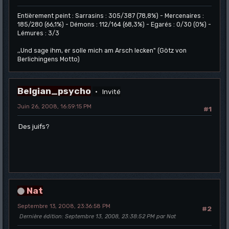
Entièrement peint : Sarrasins : 305/387 (78,8%) - Mercenaires :
185/280 (66,1%) - Démons : 112/164 (68,3%) - Egarés : 0/30 (0%) -
Lémures : 3/3
,,Und sage ihm, er solle mich am Arsch lecken" (Götz von
Berlichingens Motto)
Belgian_psycho
Invité
Juin 26, 2008, 16:59:15 PM
#1
Des juifs?
Nat
Septembre 13, 2008, 23:36:58 PM
#2
Dernière édition
: Septembre 13, 2008, 23:38:52 PM par Nat