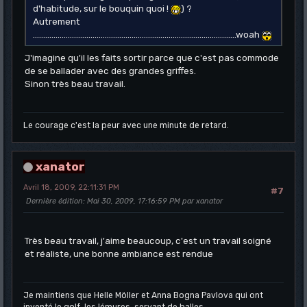
d'habitude, sur le bouquin quoi !
) ?
Autrement
...................................................................................................woah
J'imagine qu'il les faits sortir parce que c'est pas commode
de se ballader avec des grandes griffes.
Sinon très beau travail.
Le courage c'est la peur avec une minute de retard.
xanator
Avril 18, 2009, 22:11:31 PM
#7
Dernière édition
: Mai 30, 2009, 17:16:59 PM par xanator
Très beau travail, j'aime beaucoup, c'est un travail soigné
et réaliste, une bonne ambiance est rendue
Je maintiens que Helle Möller et Anna Bogna Pavlova qui ont
inventé le golf, les lémures, servant de balles.