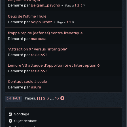
Démarré par
Belgian_psycho
1
2
3
Pages
Ceux de l'ultime Thulé
Démarré par
Volgo Gronz
1
2
Pages
frappe rapide (défense) contre frénétique
Démarré par
marcusa
"Attraction X" Versus "intangible"
Démarré par
raziel691
Lémure VS attaque d'opportunité et Interception 6
Démarré par
raziel691
Contact socle à socle
Démarré par
asura
1
2
3
...
18
Pages
EN HAUT
Sondage
Sujet déplacé