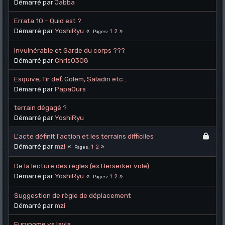
Démarré par
Jabba
Errata 10 - Quid est ?
Démarré par
YoshiRyu
1
2
Pages
Invulnérable et Garde du corps ???
Démarré par
Chris0308
Esquive, Tir def, Golem, Saladin etc...
Démarré par
PapaOurs
terrain dégagé ?
Démarré par
YoshiRyu
L'acte définit l'action et les terrains difficiles
Démarré par
mzi
1
2
Pages
De la lecture des règles (ex Berserker volé)
Démarré par
YoshiRyu
1
2
Pages
Suggestion de règle de déplacement
Démarré par
mzi
Eurynome vs layla