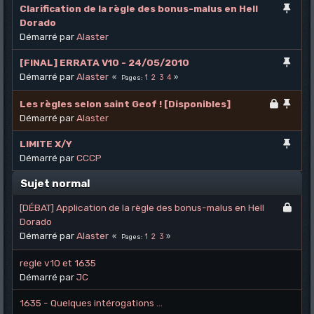
Clarification de la règle des bonus-malus en Hell
Dorado
Démarré par
Alaster
[FINAL] ERRATA V10 - 24/05/2010
Démarré par
Alaster
1
2
3
4
Pages
Les règles selon saint Geof ! [Disponibles]
Démarré par
Alaster
LIMITE X/Y
Démarré par
CCCP
Sujet normal
[DÉBAT] Application de la règle des bonus-malus en Hell
Dorado
Démarré par
Alaster
1
2
3
Pages
regle v10 et 1635
Démarré par
JC
1635 - Quelques intérogations ...